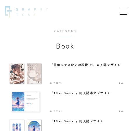
MENU
CATEGORY
news
おしらせ
Book
about
プロフィール
『言葉にできない放課後 01』同人誌デザイン
works
実例
2025.12.15
Book
service
デザインと費用
『After Garden』同人誌本文デザイン
contact
お問い合わせ
2025.01.01
Book
flow
お仕事の流れ
『After Garden』同人誌デザイン